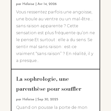
par
Héloïse
|
Avr 14, 2026
Vous ressentez parfois une angoisse,
une boule au ventre ou un mal-être…
sans raison apparente ? Cette
sensation est plus fréquente qu’on ne
le pense.Et surtout : elle a du sens. Se
sentir mal sans raison : est-ce
vraiment “sans raison” ? En réalité, il y
a presque...
La sophrologie, une
parenthèse pour souffler
par
Héloïse
|
Sep 30, 2025
Quand on pousse la porte de mon