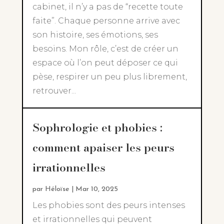
cabinet, il n’y a pas de “recette toute
faite”. Chaque personne arrive avec
son histoire, ses émotions, ses
besoins. Mon rôle, c’est de créer un
espace où l’on peut déposer ce qui
pèse, respirer un peu plus librement,
retrouver...
Sophrologie et phobies :
comment apaiser les peurs
irrationnelles
par
Héloïse
|
Mar 10, 2025
Les phobies sont des peurs intenses
et irrationnelles qui peuvent