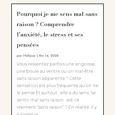
Pourquoi je me sens mal sans
raison ? Comprendre
l’anxiété, le stress et ses
pensées
par
Héloïse
|
Avr 14, 2026
Vous ressentez parfois une angoisse,
une boule au ventre ou un mal-être…
sans raison apparente ? Cette
sensation est plus fréquente qu’on ne
le pense.Et surtout : elle a du sens. Se
sentir mal sans raison : est-ce
vraiment “sans raison” ? En réalité, il y
a presque...