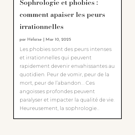
Sophrologie et phobies :
comment apaiser les peurs
irrationnelles
par
Héloïse
|
Mar 10, 2025
Les phobies sont des peurs intenses
et irrationnelles qui peuvent
rapidement devenir envahissantes au
quotidien. Peur de vomir, peur de la
mort, peur de l’abandon… Ces
angoisses profondes peuvent
paralyser et impacter la qualité de vie.
Heureusement, la sophrologie...