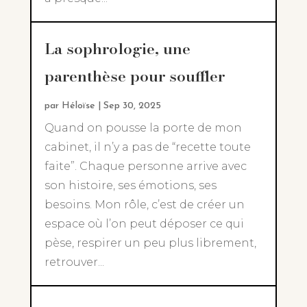
La sophrologie, une
parenthèse pour souffler
par
Héloïse
|
Sep 30, 2025
Quand on pousse la porte de mon
cabinet, il n’y a pas de “recette toute
faite”. Chaque personne arrive avec
son histoire, ses émotions, ses
besoins. Mon rôle, c’est de créer un
espace où l’on peut déposer ce qui
pèse, respirer un peu plus librement,
retrouver...